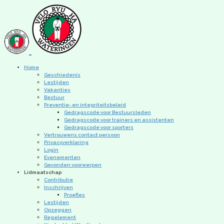
Home
Geschiedenis
Lestijden
Vakanties
Bestuur
Preventie- en integriteitsbeleid
Gedragscode voor Bestuursleden
Gedragscode voor trainers en assistenten
Gedragscode voor sporters
Vertrouwens contact persoon
Privacyverklaring
Login
Evenementen
Gevonden voorwerpen
Lidmaatschap
Contributie
Inschrijven
Proefles
Lestijden
Opzeggen
Regelement