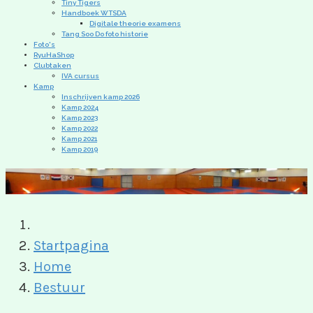
Tiny Tigers
Handboek WTSDA
Digitale theorie examens
Tang Soo Do foto historie
Foto's
RyuHaShop
Clubtaken
IVA cursus
Kamp
Inschrijven kamp 2026
Kamp 2024
Kamp 2023
Kamp 2022
Kamp 2021
Kamp 2019
Startpagina
Home
Bestuur