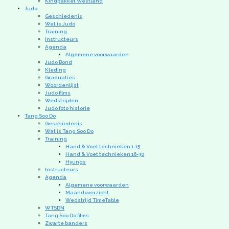
Kindpakket Westland
Judo
Geschiedenis
Wat is Judo
Training
Instructeurs
Agenda
Algemene voorwaarden
Judo Bond
Kleding
Graduaties
Woordenlijst
Judo films
Wedstrijden
Judo foto historie
Tang Soo Do
Geschiedenis
Wat is Tang Soo Do
Training
Hand & Voet technieken 1-15
Hand & Voet technieken 16-30
Hyungs
Instructeurs
Agenda
Algemene voorwaarden
Maandoverzicht
Wedstrijd TimeTable
WTSDN
Tang Soo Do films
Zwarte banders