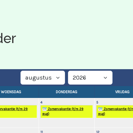
der
WOENSDAG
DONDERDAG
VRIJDAG
4
5
vakantie (t/m 29
Zomervakantie (t/m 29
Zomervakantie (t/
aug)
aug)
11
12