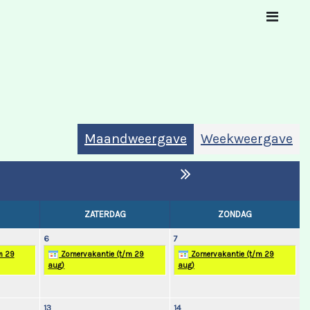
Maandweergave
Weekweergave
ZATERDAG
ZONDAG
6
7
m 29
Zomervakantie (t/m 29
Zomervakantie (t/m 29
aug)
aug)
13
14