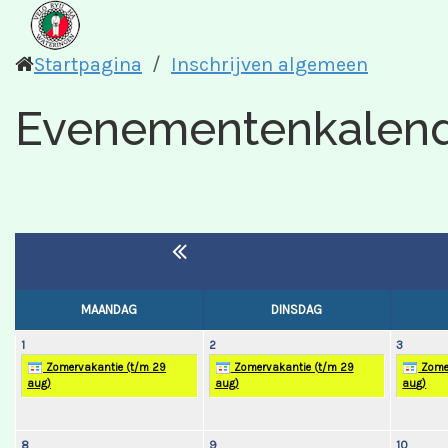
Startpagina
Inschrijven algemeen
Evenementenkalen
MAANDAG
DINSDAG
1
2
3
Zomervakantie (t/m 29
Zomervakantie (t/m 29
Zomer
aug)
aug)
aug)
8
9
10