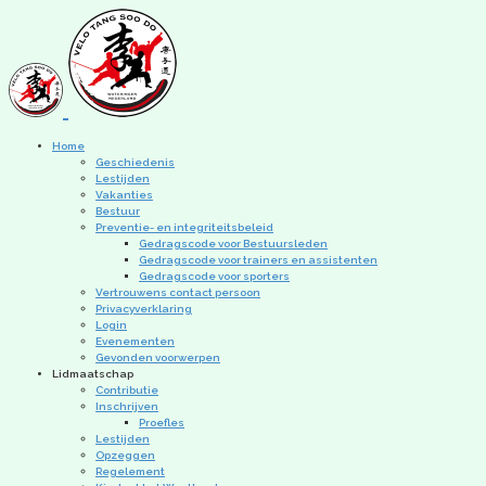
Home
Geschiedenis
Lestijden
Vakanties
Bestuur
Preventie- en integriteitsbeleid
Gedragscode voor Bestuursleden
Gedragscode voor trainers en assistenten
Gedragscode voor sporters
Vertrouwens contact persoon
Privacyverklaring
Login
Evenementen
Gevonden voorwerpen
Lidmaatschap
Contributie
Inschrijven
Proefles
Lestijden
Opzeggen
Regelement