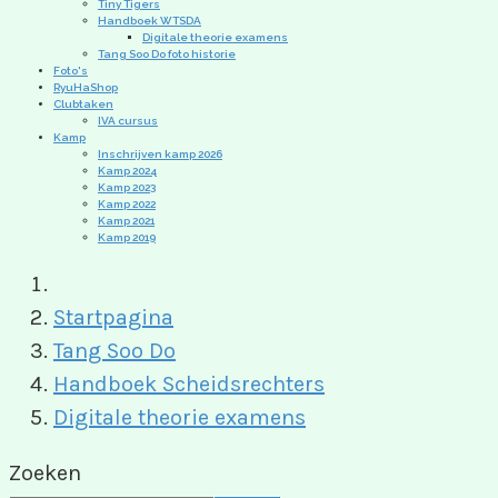
Tiny Tigers
Handboek WTSDA
Digitale theorie examens
Tang Soo Do foto historie
Foto's
RyuHaShop
Clubtaken
IVA cursus
Kamp
Inschrijven kamp 2026
Kamp 2024
Kamp 2023
Kamp 2022
Kamp 2021
Kamp 2019
Startpagina
Tang Soo Do
Handboek Scheidsrechters
Digitale theorie examens
Zoeken