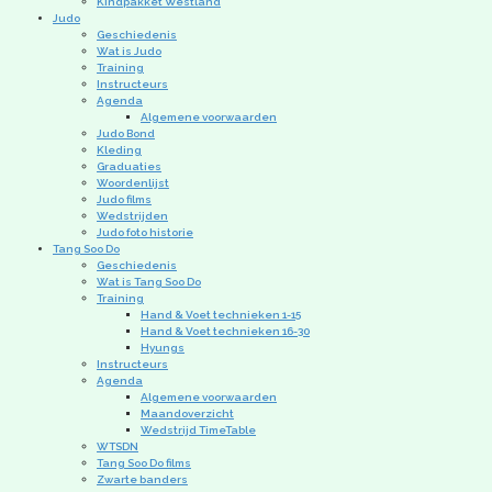
Kindpakket Westland
Judo
Geschiedenis
Wat is Judo
Training
Instructeurs
Agenda
Algemene voorwaarden
Judo Bond
Kleding
Graduaties
Woordenlijst
Judo films
Wedstrijden
Judo foto historie
Tang Soo Do
Geschiedenis
Wat is Tang Soo Do
Training
Hand & Voet technieken 1-15
Hand & Voet technieken 16-30
Hyungs
Instructeurs
Agenda
Algemene voorwaarden
Maandoverzicht
Wedstrijd TimeTable
WTSDN
Tang Soo Do films
Zwarte banders